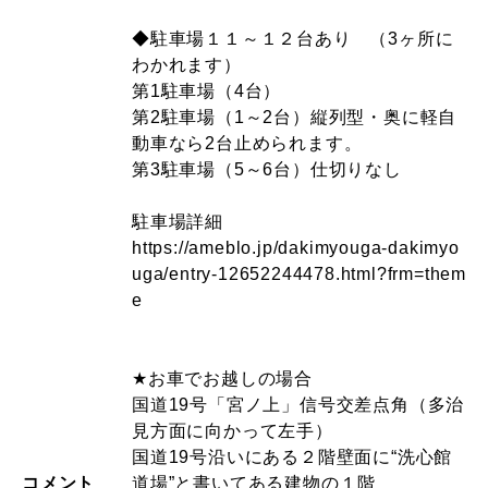
◆駐車場１１～１２台あり （3ヶ所に
わかれます）
第1駐車場（4台）
第2駐車場（1～2台）縦列型・奥に軽自
動車なら2台止められます。
第3駐車場（5～6台）仕切りなし
駐車場詳細
https://ameblo.jp/dakimyouga-dakimyo
uga/entry-12652244478.html?frm=them
e
★お車でお越しの場合
国道19号「宮ノ上」信号交差点角（多治
見方面に向かって左手）
国道19号沿いにある２階壁面に“洗心館
コメント
道場”と書いてある建物の１階